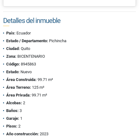
Detalles del inmueble
País:
Ecuador
Estado / Departamento:
Pichincha
Ciudad:
Quito
Zona:
BICENTENARIO
Código:
8945863
Estado:
Nuevo
Área Construida:
99.71 m²
Área Terreno:
125 m²
Área Privada:
99.71 m²
Alcobas:
2
Baños:
3
Garaje:
1
Pisos:
2
Año construcción:
2023