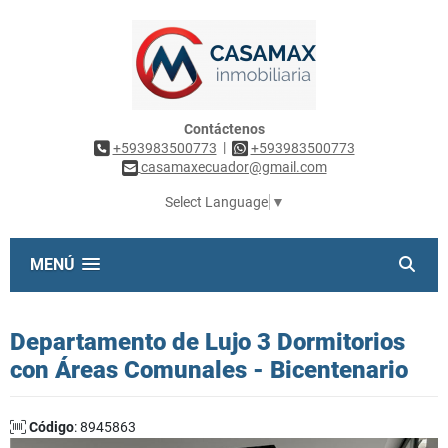
Contáctenos
|
+593983500773
+593983500773
casamaxecuador@gmail.com
Select Language
▼
MENÚ
Departamento de Lujo 3 Dormitorios
con Áreas Comunales - Bicentenario
Código
: 8945863