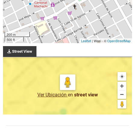
200 m
500 ft
Leaflet
| Wasi - ©
OpenStreetMap
Street View
Ver Ubicación
en
street view