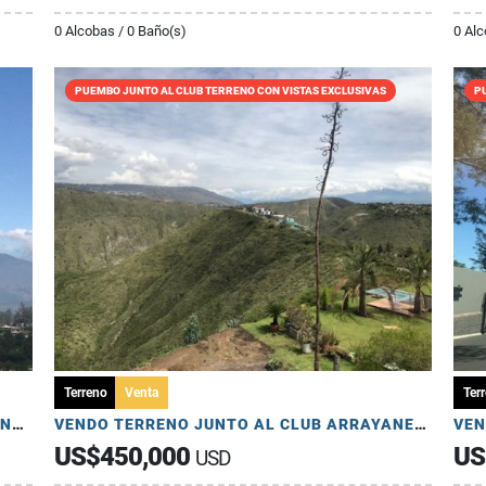
0 Alcobas / 0 Baño(s)
0 Alc
PUEMBO JUNTO AL CLUB TERRENO CON VISTAS EXCLUSIVAS
P
Terreno
Venta
Ter
TERRENO EN CHECA SECTOR LA TOLA 5 MINUTOS DE LA PANAMERICANA
VENDO TERRENO JUNTO AL CLUB ARRAYANES INCREIBLE VISTA
US$450,000
US
USD