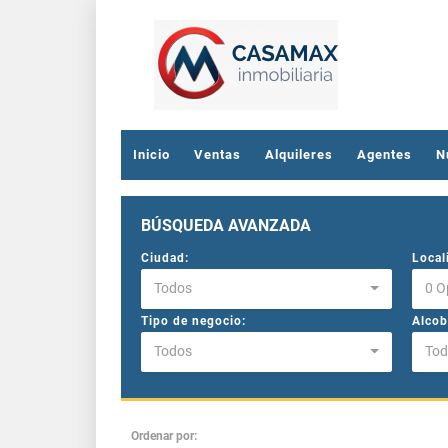
Inicio
Ventas
Alquileres
Agentes
N
BÚSQUEDA AVANZADA
Ciudad:
Local
Todos
0 O
Tipo de negocio:
Alcob
Todos
Tod
Ordenar por: