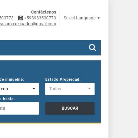
Contáctenos
|
Select Language
▼
500773
+593983500773
casamaxecuador@gmail.com
de inmueble:
Estado Propiedad:
reno
Todos
o hasta:
BUSCAR