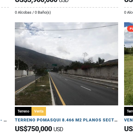
USD
0 Alcobas / 0 Baño(s)
0 Alc
P
Terreno
Venta
Ter
Terreno en Venta 4,141 m² Sector La Ofelia - Av. Diego Vásquez Cepeda.
TERRENO POMASQUI 8.466 M2 PLANOS SECTOR CLUB LA LIGA-SIMON BOLIVAR
US$750,000
US
USD