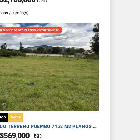
USD
obas / 0 Baño(s)
UEMBO 7152 M2 PLANOS-OPORTUNIDAD
reno
Venta
VENDO TERRENO PUEMBO 7152 M2 PLANOS SECTOR COLEGIOS USO MULTIPLE
$569,000
USD