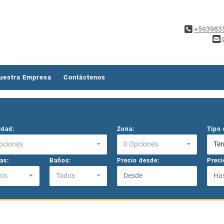
+593983
uestra Empresa
Contáctenos
idad:
Zona:
Tipo 
pciones
0 Opciones
Ter
as:
Baños:
Precio desde:
Preci
os
Todos