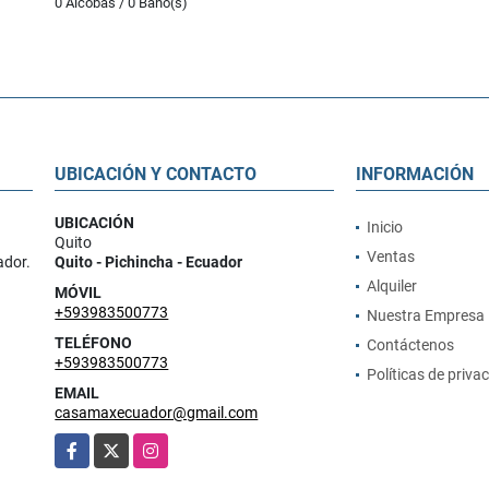
0 Alcobas / 0 Baño(s)
UBICACIÓN Y CONTACTO
INFORMACIÓN
UBICACIÓN
Inicio
Quito
Ventas
ador.
Quito - Pichincha - Ecuador
Alquiler
MÓVIL
+593983500773
Nuestra Empresa
TELÉFONO
Contáctenos
+593983500773
Políticas de priva
EMAIL
casamaxecuador@gmail.com
Facebook
X
Instagram