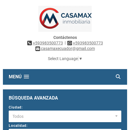
Contáctenos
|
+593983500773
+593983500773
casamaxecuador@gmail.com
Select Language
▼
MENÚ
BÚSQUEDA AVANZADA
Ciudad:
Todos
Localidad: