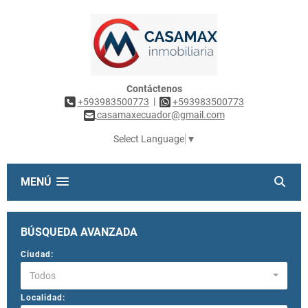
Contáctenos
|
+593983500773
+593983500773
casamaxecuador@gmail.com
Select Language
▼
MENÚ
BÚSQUEDA AVANZADA
Ciudad:
Todos
Localidad: