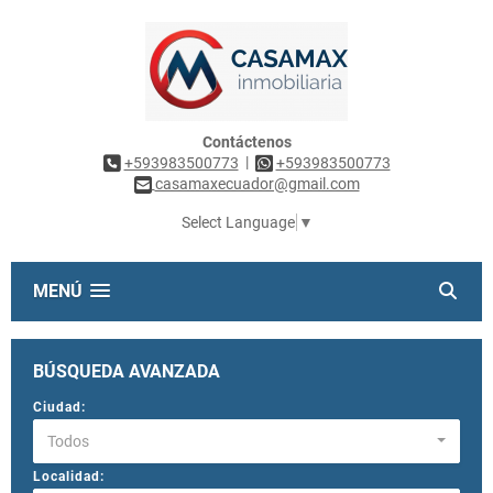
Contáctenos
|
+593983500773
+593983500773
casamaxecuador@gmail.com
Select Language
▼
MENÚ
BÚSQUEDA AVANZADA
Ciudad:
Todos
Localidad: