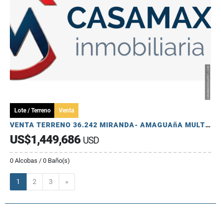
Lote / Terreno
Venta
VENTA TERRENO 36.242 MIRANDA- AMAGUAñA MULTIPLE USD
US$1,449,686
USD
0 Alcobas / 0 Baño(s)
Siguiente
1
2
3
»