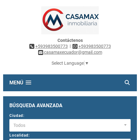
Contáctenos
|
+593983500773
+593983500773
casamaxecuador@gmail.com
Select Language
▼
MENÚ
BÚSQUEDA AVANZADA
Ciudad:
Todos
Localidad: