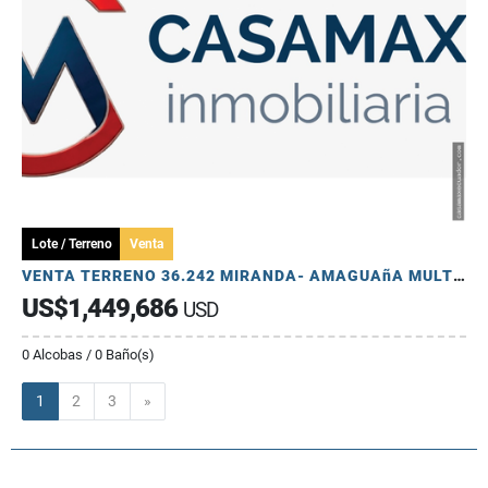
Lote / Terreno
Venta
VENTA TERRENO 36.242 MIRANDA- AMAGUAñA MULTIPLE USD
US$1,449,686
USD
0 Alcobas / 0 Baño(s)
Siguiente
1
2
3
»