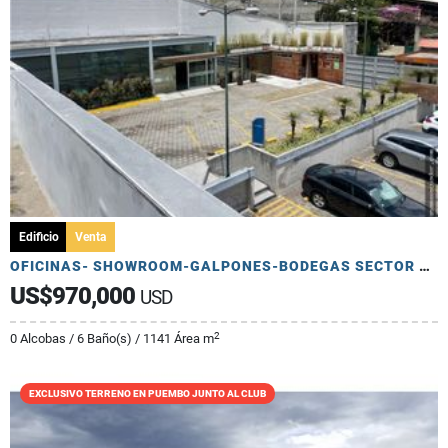
Edificio
Venta
OFICINAS- SHOWROOM-GALPONES-BODEGAS SECTOR ELOY ALFARO
US$970,000
USD
2
0 Alcobas / 6 Baño(s) / 1141 Área m
EXCLUSIVO TERRENO EN PUEMBO JUNTO AL CLUB